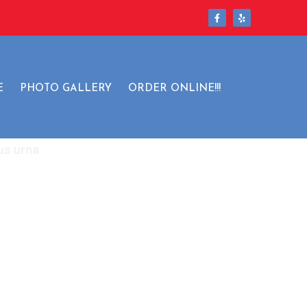
t
E
PHOTO GALLERY
ORDER ONLINE!!!
us urna