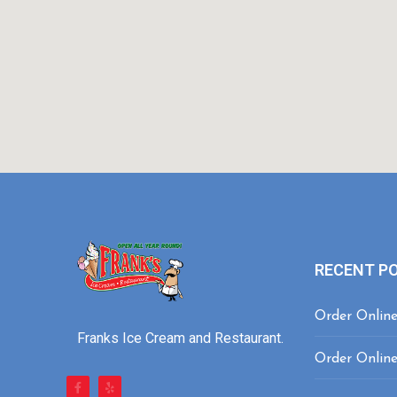
RECENT P
Order Onlin
Franks Ice Cream and Restaurant.
Order Onlin