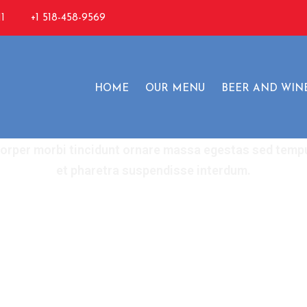
1
+1 518-458-9569
Open Mic Nigh
HOME
OUR MENU
BEER AND WIN
orper morbi tincidunt ornare massa egestas sed temp
et pharetra suspendisse interdum.