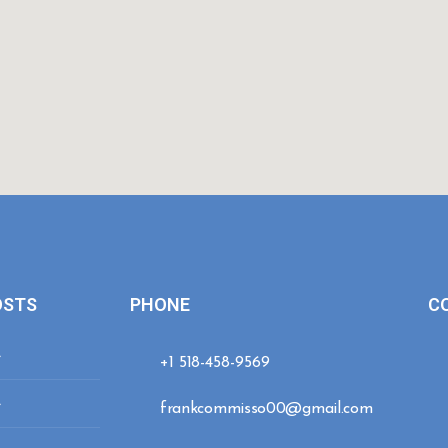
OSTS
PHONE
C
e
+1 518-458-9569
e
frankcommisso00@gmail.com